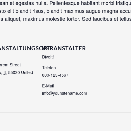
ean et egestas nulla. Pellentesque habitant morbi tristi
 justo elit blandit risus, blandit maximus augue magna a
aliquet, maximus molestie tortor. Sed faucibus et tellus 
ANSTALTUNGSORT
VERANSTALTER
DiveIt!
orem Street
Telefon
o
,
IL
55030
United
800-123-4567
E-Mail
info@yoursitename.com