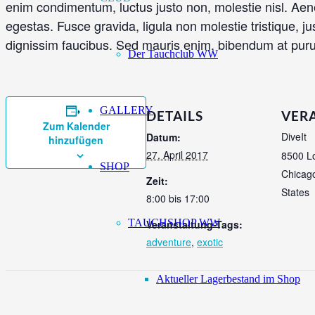
enim condimentum, luctus justo non, molestie nisl. Aen
egestas. Fusce gravida, ligula non molestie tristique,
dignissim faucibus. Sed mauris enim, bibendum at purus 
Der Tauchclub WW
GALLERY
DETAILS
VER
Zum Kalender
DiveIt
Datum:
hinzufügen
27. April 2017
8500 L
SHOP
Chicag
Zeit:
States
8:00 bis 17:00
TAUCHSHOP WW
Veranstaltung-Tags:
adventure
,
exotic
Aktueller Lagerbestand im Shop