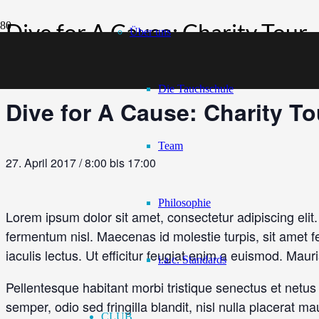
Dive for A Cause: Charity Tour
Über uns
Diese Veranstaltung hat bereits stattgefunden.
Die Tauchschule
Dive for A Cause: Charity To
Team
27. April 2017 / 8:00
bis
17:00
Philosophie
Lorem ipsum dolor sit amet, consectetur adipiscing elit.
fermentum nisl. Maecenas id molestie turpis, sit amet feu
iaculis lectus. Ut efficitur feugiat enim a euismod. Maur
i.a.c. Standards
Pellentesque habitant morbi tristique senectus et netus
semper, odio sed fringilla blandit, nisl nulla placerat m
CLUB