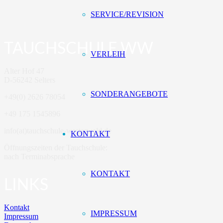
SERVICE/REVISION
TAUCHSCHULE WW
VERLEIH
Alter Hof 47
D-56242 Selters
SONDERANGEBOTE
+49(0) 2626 78054
+49 175 1545896
info(at)tauchschule-westerwald.de
KONTAKT
Öffnungszeiten der Tauchschule:
nach Terminabsprache
KONTAKT
LINKS
Kontakt
IMPRESSUM
Impressum