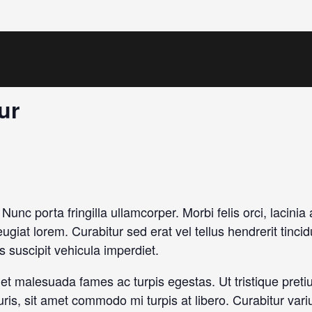
ur
 Nunc porta fringilla ullamcorper. Morbi felis orci, lacin
giat lorem. Curabitur sed erat vel tellus hendrerit tincidu
is suscipit vehicula imperdiet.
 et malesuada fames ac turpis egestas. Ut tristique pret
auris, sit amet commodo mi turpis at libero. Curabitur var