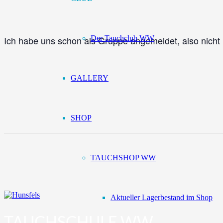
Der Tauchclub WW
Ich habe uns schon als Gruppe angemeldet, also nicht 
GALLERY
SHOP
TAUCHSHOP WW
Aktueller Lagerbestand im Shop
TAUCHSCHULE WW