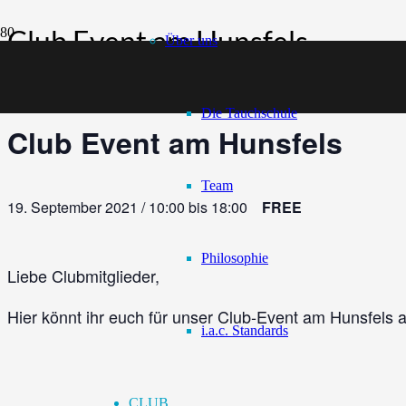
Club Event am Hunsfels
Über uns
Diese Veranstaltung hat bereits stattgefunden.
Die Tauchschule
Club Event am Hunsfels
Team
19. September 2021 / 10:00
bis
18:00
FREE
Philosophie
Liebe Clubmitglieder,
Hier könnt ihr euch für unser Club-Event am Hunsfels
i.a.c. Standards
CLUB