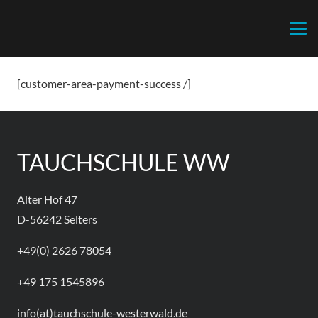
[customer-area-payment-success /]
TAUCHSCHULE WW
Alter Hof 47
D-56242 Selters
+49(0) 2626 78054
+49 175 1545896
info(at)tauchschule-westerwald.de