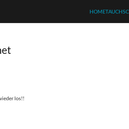
HOME
TAUCHSC
net
ieder los!!