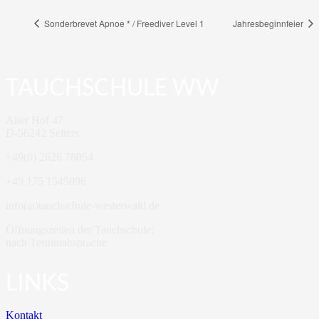
Sonderbrevet Apnoe * / Freediver Level 1
Jahresbeginnfeier
TAUCHSCHULE WW
Alter Hof 47
D-56242 Selters
+49(0) 2626 78054
+49 175 1545896
info(at)tauchschule-westerwald.de
Öffnungszeiten der Tauchschule:
nach Terminabsprache
LINKS
Kontakt