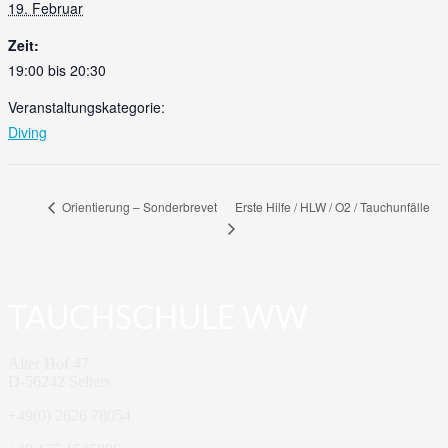
19. Februar
Zeit:
19:00 bis 20:30
Veranstaltungskategorie:
Diving
Erste Hilfe / HLW / O2 / Tauchunfälle
Orientierung – Sonderbrevet
TAUCHSCHULE WW
Alter Hof 47
D-56242 Selters
+49(0) 2626 78054