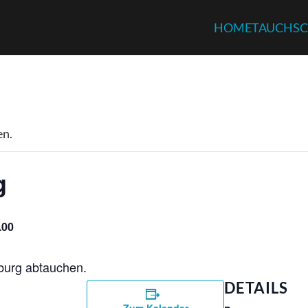
HOME
TAUCHSC
en.
g
.00
burg abtauchen.
DETAILS