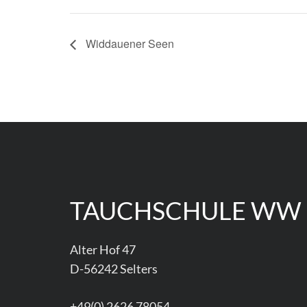
Widdauener Seen
TAUCHSCHULE WW
Alter Hof 47
D-56242 Selters
+49(0) 2626 78054