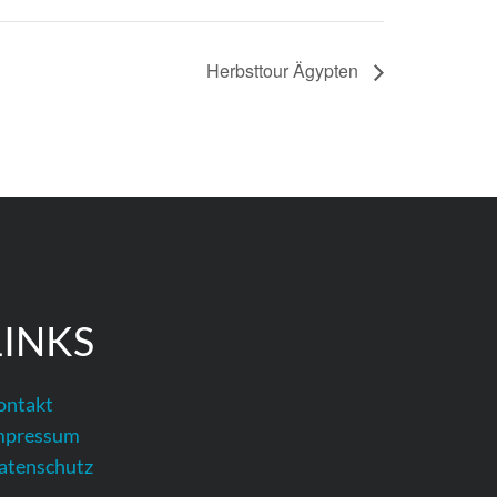
Herbsttour Ägypten
LINKS
ontakt
mpressum
atenschutz