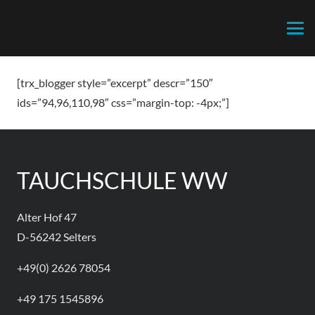
[trx_blogger style=”excerpt” descr=”150″
ids=”94,96,110,98″ css=”margin-top: -4px;”]
TAUCHSCHULE WW
Alter Hof 47
D-56242 Selters
+49(0) 2626 78054
+49 175 1545896