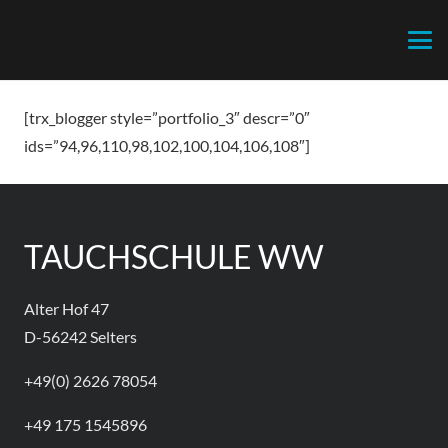
[trx_blogger style=”portfolio_3″ descr=”0″
ids=”94,96,110,98,102,100,104,106,108″]
TAUCHSCHULE WW
Alter Hof 47
D-56242 Selters
+49(0) 2626 78054
+49 175 1545896