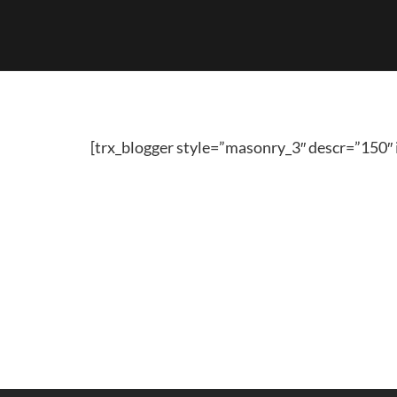
[trx_blogger style=”masonry_3″ descr=”150″