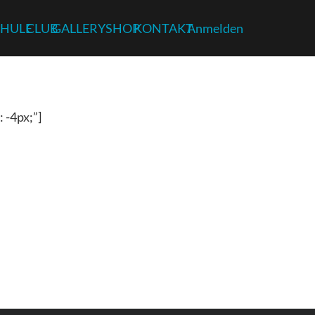
HULE
CLUB
GALLERY
SHOP
KONTAKT
Anmelden
 -4px;”]